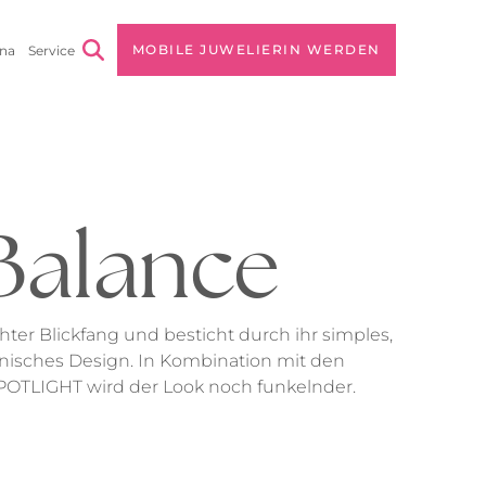
MOBILE JUWELIERIN WERDEN
na
Service
 Unternehmen
rnehmensvision
s
lgsstories
Balance
ter Blickfang und besticht durch ihr simples,
nisches Design. In Kombination mit den
 SPOTLIGHT wird der Look noch funkelnder.