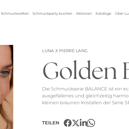
 Schmuckwelten
Schmuckparty buchen
Aktionen
Kataloge
Über Lu
Live Schmuckevent
Alle Aktionen
Zum
Online Schmuckevent
Setangebot
Unte
Highlights
Ringe
Vorteile als Gastgeberin
New
LUNA X PIERRE LANG
Erfo
Golden 
Inspirationen
Alle anzeigen
Kataloge
Die Schmuckserie BALANCE ist ein ech
ausgefallenes und gleichzeitig harmo
kleinen braunen Kristallen der Serie
Armschmuck
Halsschmuck
Armbänder
Ketten
TEILEN
Armreifen
Seidenbänder