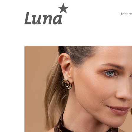
Unsere
Schmuckwelten
Kollektionen
Luna entdecken
Neue Kollektion
Pierre Lang entdecken
Lebenszahlen
Alle Produkte
Sternzeichen
Ohrschmuck
Anhänger
Creolen
Kettenanhänger
Einhänger
Beads