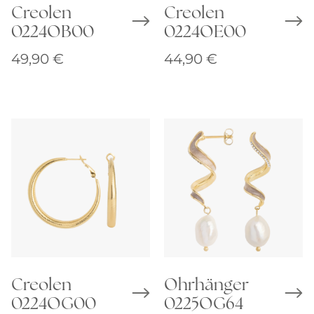
Creolen
Creolen
0224OB00
0224OE00
49,90
€
44,90
€
Creolen
Ohrhänger
0224OG00
0225OG64