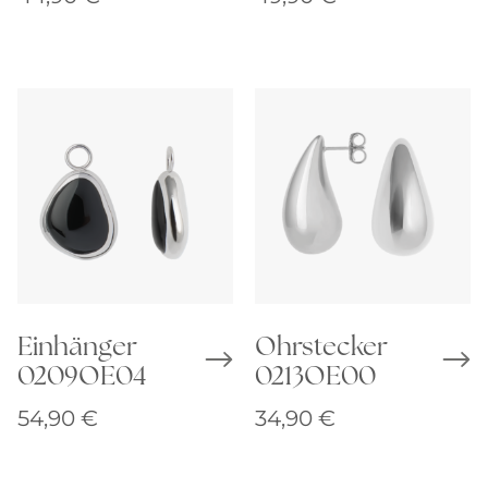
Einhänger
Ohrstecker
0209OE04
0213OE00
54,90
€
34,90
€