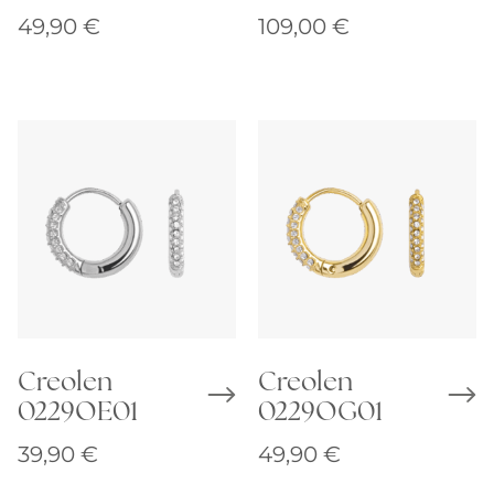
49,90
€
109,00
€
Creolen
Creolen
0229OE01
0229OG01
39,90
€
49,90
€