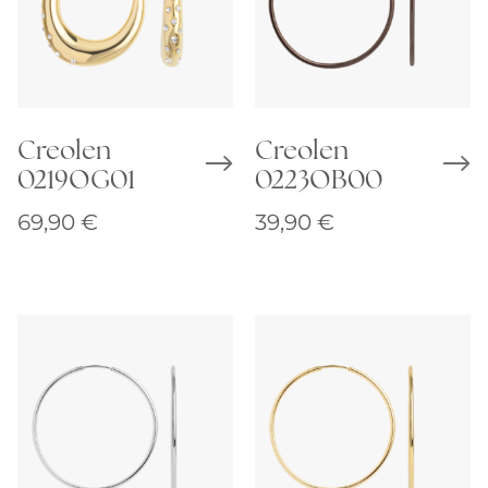
Creolen
Creolen
0219OG01
0223OB00
69,90
€
39,90
€