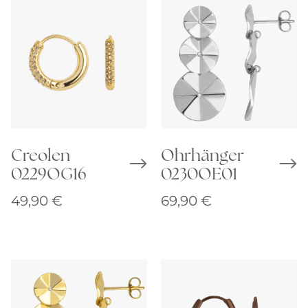
Creolen
Ohrhänger
0229OG16
0230OE01
49,90
€
69,90
€