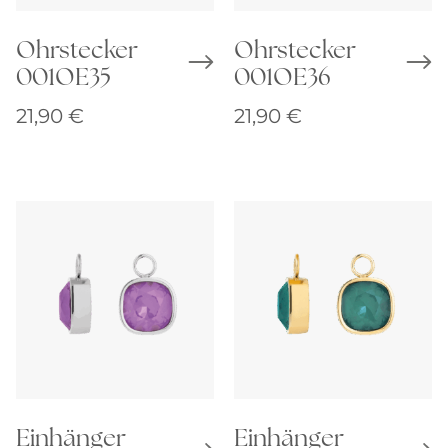
Ohrstecker
Ohrstecker
001OE35
001OE36
21,90
€
21,90
€
Einhänger
Einhänger