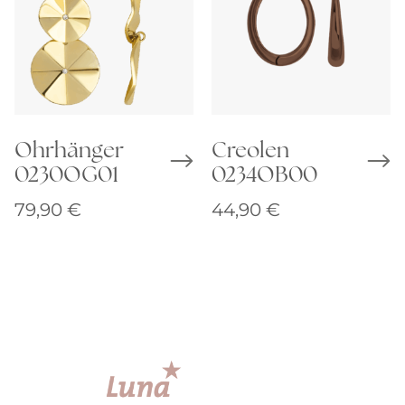
Ohrhänger
Creolen
0230OG01
0234OB00
79,90
€
44,90
€