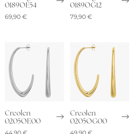
0189OE54
0189OG12
69,90
€
79,90
€
Creolen
Creolen
0205OE00
0205OG00
44,90
€
49,90
€