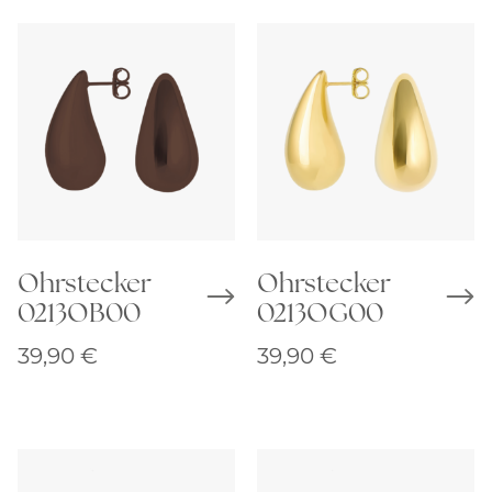
Ohrstecker
Ohrstecker
0213OB00
0213OG00
39,90
€
39,90
€