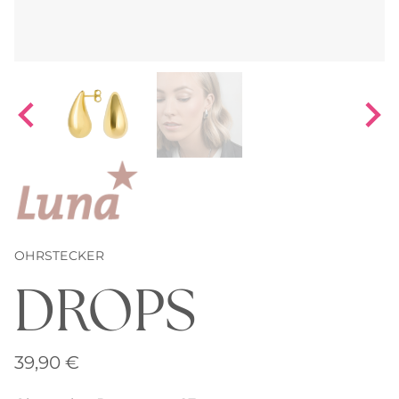
OHRSTECKER
DROPS
39,90
€