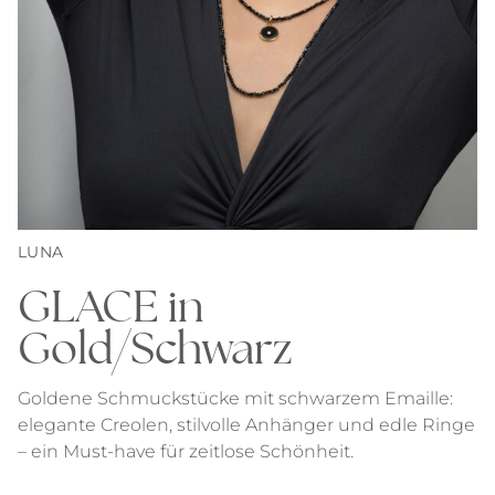
LUNA
GLACE in
Gold/Schwarz
Goldene Schmuckstücke mit schwarzem Emaille:
elegante Creolen, stilvolle Anhänger und edle Ringe
– ein Must-have für zeitlose Schönheit.