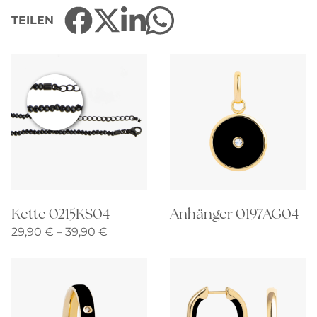
TEILEN
Kette 0215KS04
Anhänger 0197AG04
Preisspanne:
29,90
€
–
39,90
€
29,90 €
bis
39,90 €