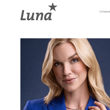
Unsere
Schmuckwelten
Kollektionen
Luna entdecken
Neue Kollektion
Pierre Lang entdecken
Lebenszahlen
Alle Produkte
Sternzeichen
Ohrschmuck
Anhänger
Creolen
Kettenanhänger
Einhänger
Beads