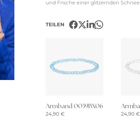
und Frische einer glitzernden Schneef
Uhren
Collier
Fußkettchen
Reifen
TEILEN
Alle anzeigen
Alle anzeigen
Armband 0039BX06
Armba
24,90
€
24,90