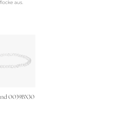
locke aus.
nd 0039BX30
€