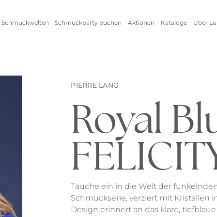
 Schmuckwelten
Schmuckparty buchen
Aktionen
Kataloge
Über Lu
Live Schmuckevent
Alle Aktionen
Zum
Online Schmuckevent
Setangebot
Unte
Highlights
Ringe
Vorteile als Gastgeberin
New
PIERRE LANG
Erfo
Royal Bl
Inspirationen
Alle anzeigen
Kataloge
FELICIT
Armschmuck
Halsschmuck
Tauche ein in die Welt der funkelnde
Schmuckserie, verziert mit Kristallen
Armbänder
Ketten
Design erinnert an das klare, tiefblaue
Armreifen
Seidenbänder