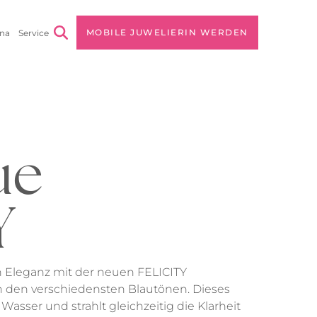
MOBILE JUWELIERIN WERDEN
na
Service
 Unternehmen
rnehmensvision
s
lgsstories
ue
Y
n Eleganz mit der neuen FELICITY
 in den verschiedensten Blautönen. Dieses
 Wasser und strahlt gleichzeitig die Klarheit