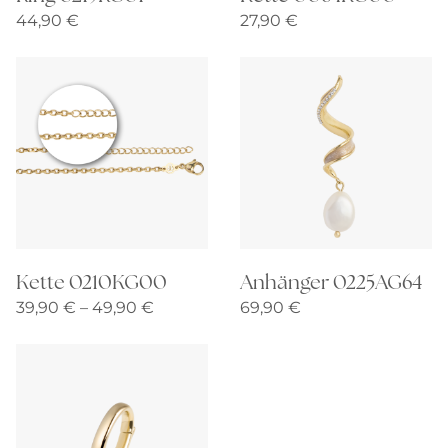
44,90
€
27,90
€
Kette 0210KG00
Anhänger 0225AG64
Preisspanne:
39,90
€
–
49,90
€
69,90
€
39,90 €
bis
49,90 €