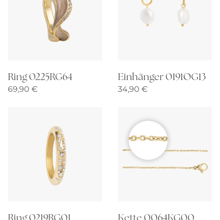
Ring 0225RG64
Einhänger 0191OG13
69,90
€
34,90
€
Ring 0219RG01
Kette 0064KG00