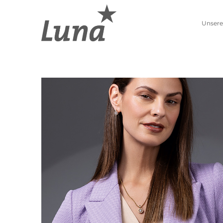
Unsere
Schmuckwelten
Kollektionen
Luna entdecken
Neue Kollektion
Pierre Lang entdecken
Lebenszahlen
Alle Produkte
Sternzeichen
Ohrschmuck
Anhänger
Creolen
Kettenanhänger
Einhänger
Beads