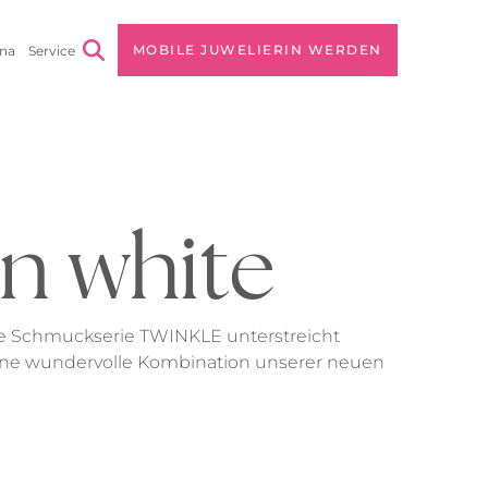
MOBILE JUWELIERIN WERDEN
na
Service
 Unternehmen
rnehmensvision
s
lgsstories
in white
ue Schmuckserie TWINKLE unterstreicht
ine wundervolle Kombination unserer neuen