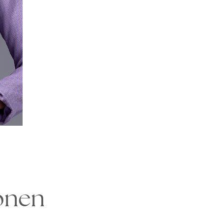
Uhren
Collier
Fußkettchen
Reifen
Alle anzeigen
Alle anzeigen
ionen