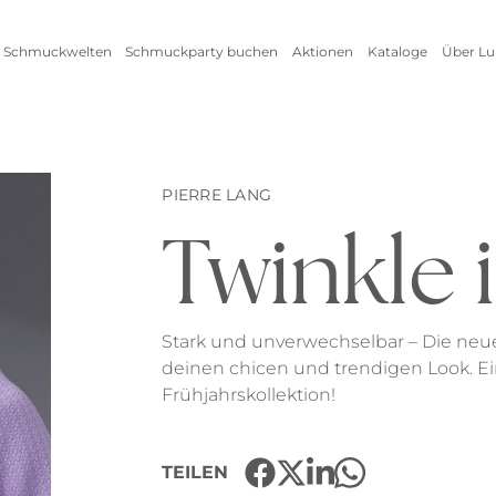
 Schmuckwelten
Schmuckparty buchen
Aktionen
Kataloge
Über Lu
Live Schmuckevent
Alle Aktionen
Zum
Online Schmuckevent
Setangebot
Unte
Highlights
Ringe
Vorteile als Gastgeberin
New
PIERRE LANG
Erfo
Twinkle 
Inspirationen
Alle anzeigen
Kataloge
Stark und unverwechselbar – Die ne
deinen chicen und trendigen Look. E
Frühjahrskollektion!
Armschmuck
Halsschmuck
Armbänder
Ketten
TEILEN
Armreifen
Seidenbänder