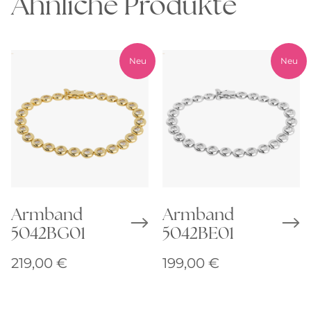
Ähnliche Produkte
Neu
Neu
Armband
Armband
5042BG01
5042BE01
219,00
€
199,00
€