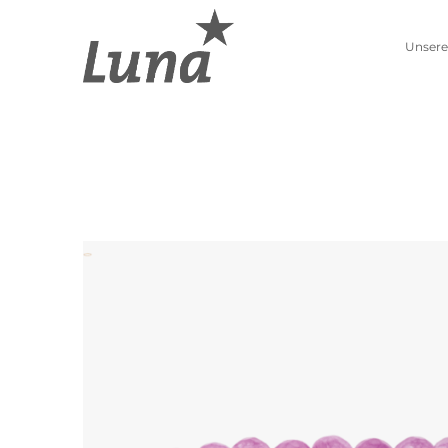
Unsere
Schmuckwelten
Kollektionen
Luna entdecken
Neue Kollektion
Pierre Lang entdecken
Lebenszahlen
Alle Produkte
Sternzeichen
Ohrschmuck
Anhänger
Creolen
Kettenanhänger
Einhänger
Beads