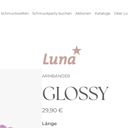
 Schmuckwelten
Schmuckparty buchen
Aktionen
Kataloge
Über Lu
Live Schmuckevent
Alle Aktionen
Zum
Online Schmuckevent
Setangebot
Unte
Highlights
Ringe
Vorteile als Gastgeberin
New
Erfo
Inspirationen
Alle anzeigen
Kataloge
ARMBÄNDER
GLOSSY
Armschmuck
Halsschmuck
29,90
€
Armbänder
Ketten
Länge
Armreifen
Seidenbänder