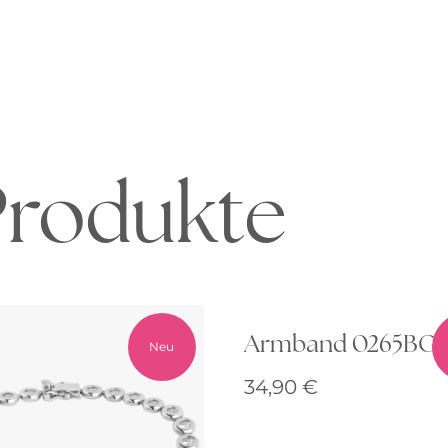
Produkte
Armband 0265BG
Neu
34,90
€