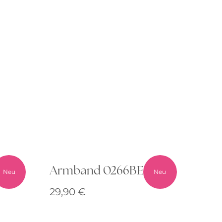
00
Armband 0266BE00
Neu
Neu
29,90
€