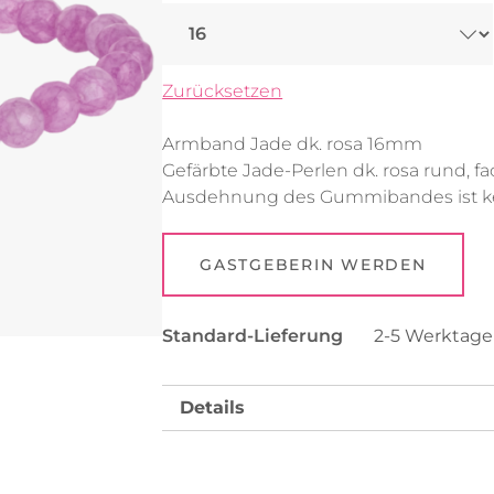
Uhren
Collier
Fußkettchen
Reifen
Zurücksetzen
Alle anzeigen
Alle anzeigen
Armband Jade dk. rosa 16mm
Gefärbte Jade-Perlen dk. rosa rund, f
Ausdehnung des Gummibandes ist ke
GASTGEBERIN WERDEN
Standard-Lieferung
2-5 Werktag
Details