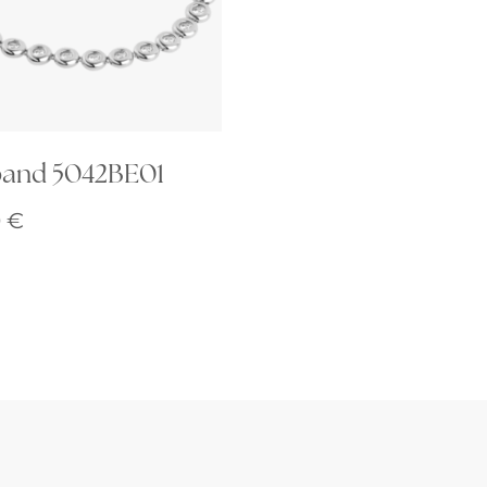
and 5042BE01
0
€