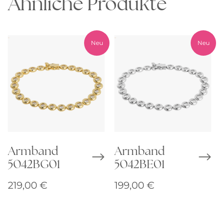
Ähnliche Produkte
Neu
Neu
Armband
Armband
5042BG01
5042BE01
219,00
€
199,00
€