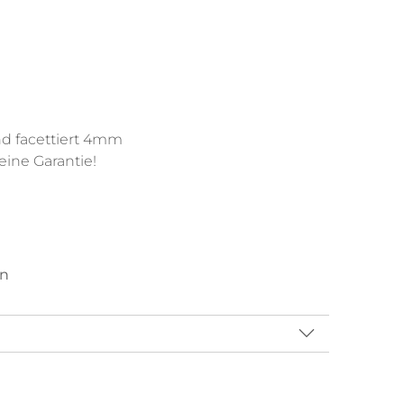
nd facettiert 4mm
ine Garantie!
en