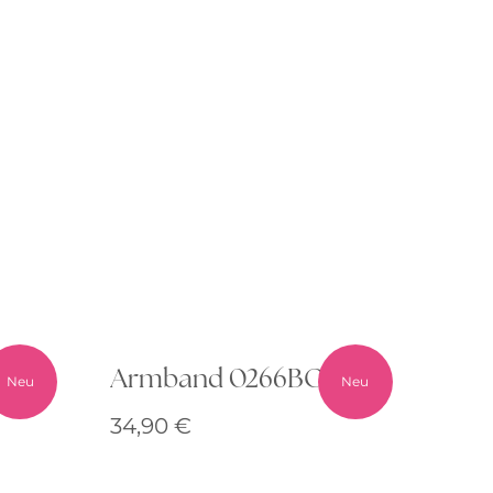
00
Armband 0266BG00
Neu
Neu
34,90
€