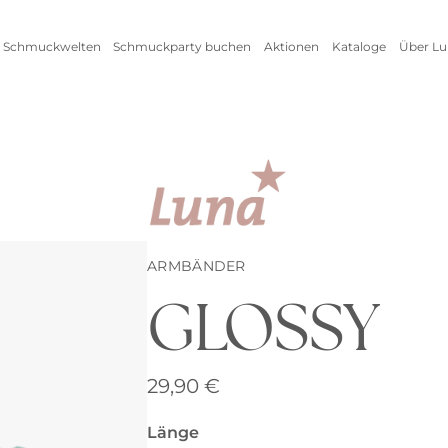
 Schmuckwelten
Schmuckparty buchen
Aktionen
Kataloge
Über Lu
Live Schmuckevent
Alle Aktionen
Zum
Online Schmuckevent
Setangebot
Unte
Highlights
Ringe
Vorteile als Gastgeberin
New
Erfo
Inspirationen
Alle anzeigen
Kataloge
ARMBÄNDER
GLOSSY
Armschmuck
Halsschmuck
29,90
€
Armbänder
Ketten
Länge
Armreifen
Seidenbänder