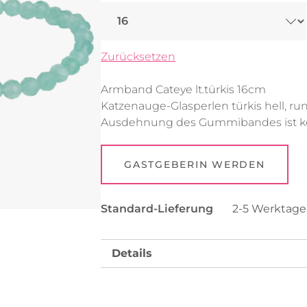
Uhren
Collier
Fußkettchen
Reifen
Zurücksetzen
Alle anzeigen
Alle anzeigen
Armband Cateye lt.türkis 16cm
Katzenauge-Glasperlen türkis hell, ru
Ausdehnung des Gummibandes ist ke
GASTGEBERIN WERDEN
Standard-Lieferung
2-5 Werktag
Details