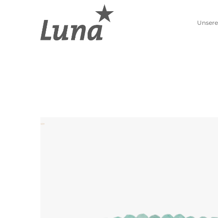
Unsere
Schmuckwelten
Kollektionen
Luna entdecken
Neue Kollektion
Pierre Lang entdecken
Lebenszahlen
Alle Produkte
Sternzeichen
Ohrschmuck
Anhänger
Creolen
Kettenanhänger
Einhänger
Beads