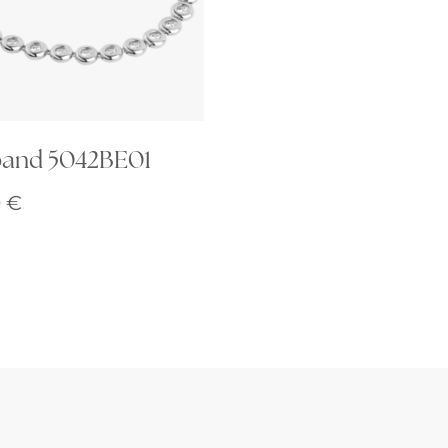
and 5042BE01
0
€