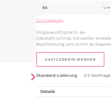
Uhren
Collier
Fußkettchen
Reifen
Zurücksetzen
Alle anzeigen
Alle anzeigen
Ring braun/Crystal Gr. 64
Edelstahl, schmal, mit weißen Kristal
Beschichtung, sehr schön als Stapelr
GASTGEBERIN WERDEN
Standard-Lieferung
2-5 Werktag
Details