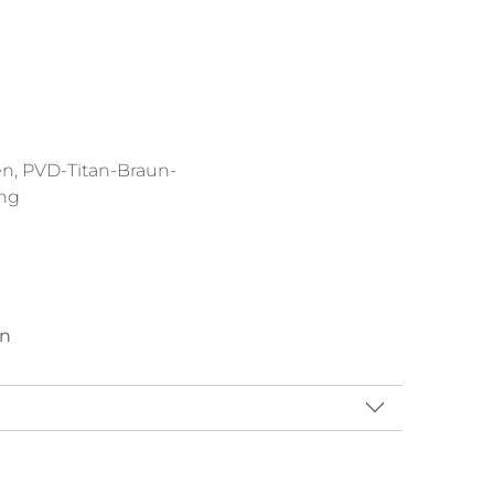
len, PVD-Titan-Braun-
ing
en