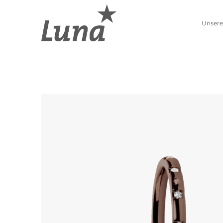
Unsere
Schmuckwelten
Kollektionen
Luna entdecken
Neue Kollektion
Pierre Lang entdecken
Lebenszahlen
Alle Produkte
Sternzeichen
Ohrschmuck
Anhänger
Creolen
Kettenanhänger
Einhänger
Beads