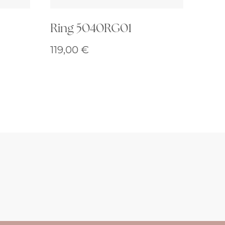
Ring 5040RG01
119,00
€