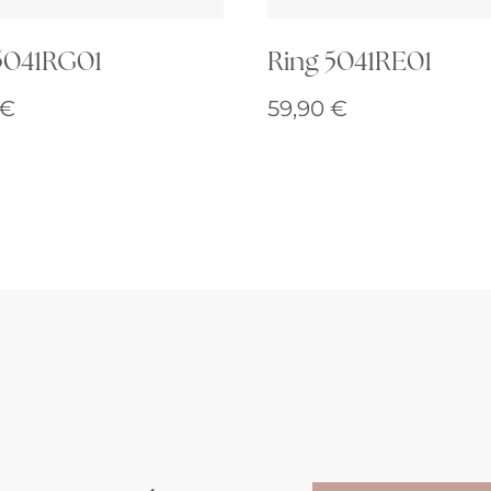
5041RG01
Ring 5041RE01
€
59,90
€