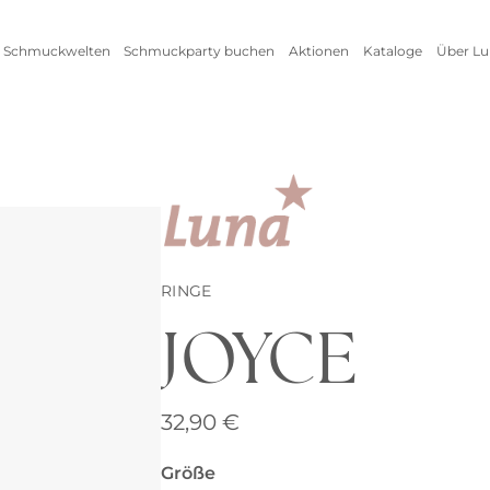
 Schmuckwelten
Schmuckparty buchen
Aktionen
Kataloge
Über Lu
Live Schmuckevent
Alle Aktionen
Zum
Online Schmuckevent
Setangebot
Unte
Highlights
Ringe
Vorteile als Gastgeberin
New
Erfo
Inspirationen
Alle anzeigen
Kataloge
RINGE
JOYCE
Armschmuck
Halsschmuck
32,90
€
Armbänder
Ketten
Größe
Armreifen
Seidenbänder