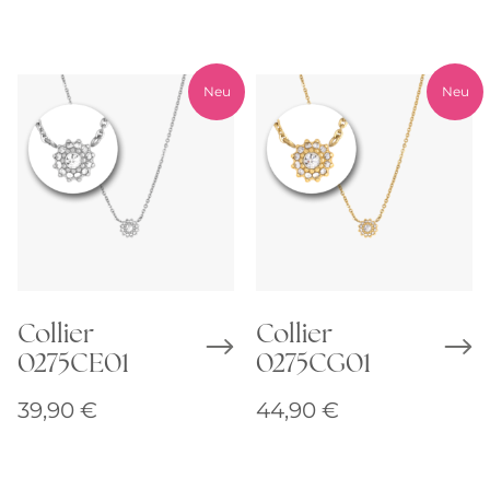
Neu
Neu
Collier
Collier
0275CE01
0275CG01
39,90
€
44,90
€