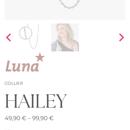
COLLIER
HAILEY
Preisspanne:
49,90
€
–
99,90
€
49,90 €