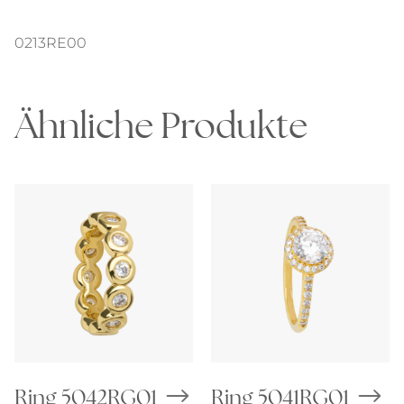
0213RE00
Ähnliche Produkte
Ring 5042RG01
Ring 5041RG01