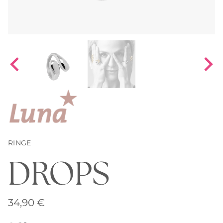
RINGE
DROPS
34,90
€