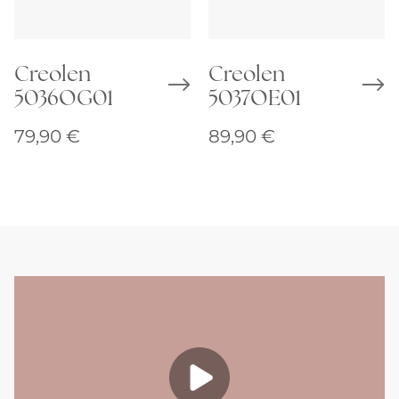
Creolen
Creolen
5036OG01
5037OE01
79,90
€
89,90
€