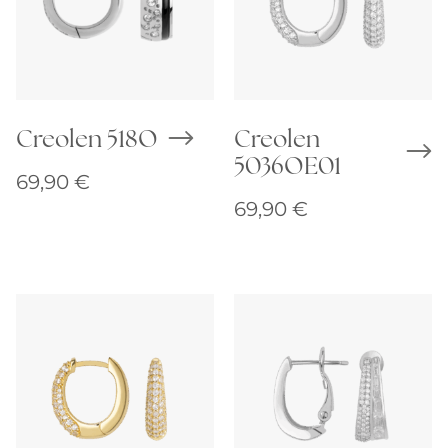
Creolen 518O
Creolen
5036OE01
69,90
€
69,90
€