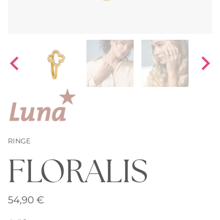
RINGE
FLORALIS
54,90
€