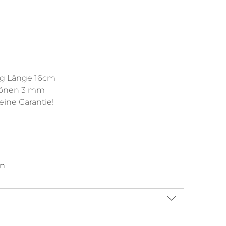
ng Länge 16cm
 Tönen 3 mm
ine Garantie!
en