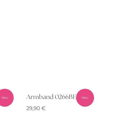
00
Armband 0266BE00
Neu
Neu
29,90
€