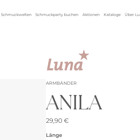
 Schmuckwelten
Schmuckparty buchen
Aktionen
Kataloge
Über Lu
Live Schmuckevent
Alle Aktionen
Zum
Online Schmuckevent
Setangebot
Unte
Highlights
Ringe
Vorteile als Gastgeberin
New
Erfo
Inspirationen
Alle anzeigen
Kataloge
ARMBÄNDER
ANILA
Armschmuck
Halsschmuck
29,90
€
Armbänder
Ketten
Länge
Armreifen
Seidenbänder