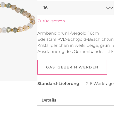
Uhren
Collier
Fußkettchen
Reifen
Zurücksetzen
Alle anzeigen
Alle anzeigen
Armband grünl./vergold. 16cm
Edelstahl PVD-Echtgold-Beschichtu
Kristallperlchen in weiß, beige, grün
Ausdehnung des Gummibandes ist ke
GASTGEBERIN WERDEN
Standard-Lieferung
2-5 Werktag
Details