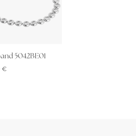
and 5042BE01
0
€