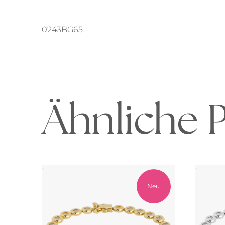
0243BG65
Ähnliche 
Neu