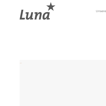
Unsere
Schmuckwelten
Kollektionen
Luna entdecken
Neue Kollektion
Pierre Lang entdecken
Lebenszahlen
Alle Produkte
Sternzeichen
Ohrschmuck
Anhänger
Creolen
Kettenanhänger
Einhänger
Beads