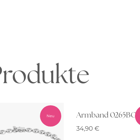
Produkte
Armband 0265BG
Neu
34,90
€