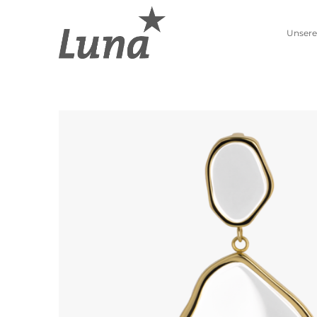
Unsere
Schmuckwelten
Kollektionen
Luna entdecken
Neue Kollektion
Pierre Lang entdecken
Lebenszahlen
Alle Produkte
Sternzeichen
Ohrschmuck
Anhänger
Creolen
Kettenanhänger
Einhänger
Beads