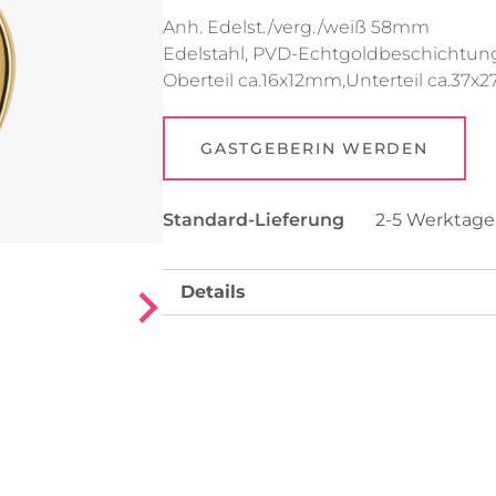
Anh. Edelst./verg./weiß 58mm
Uhren
Collier
Edelstahl, PVD-Echtgoldbeschichtung,
Oberteil ca.16x12mm,Unterteil ca.3
Fußkettchen
Reifen
Alle anzeigen
Alle anzeigen
GASTGEBERIN WERDEN
Standard-Lieferung
2-5 Werktag
Details