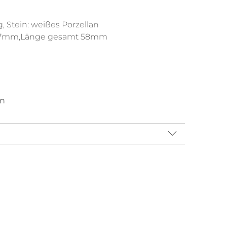
 Stein: weißes Porzellan
7x27mm,Länge gesamt 58mm
en