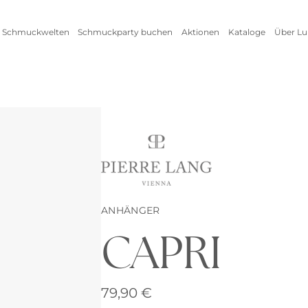
 Schmuckwelten
Schmuckparty buchen
Aktionen
Kataloge
Über Lu
Live Schmuckevent
Alle Aktionen
Zum
Online Schmuckevent
Setangebot
Unte
Highlights
Ringe
Vorteile als Gastgeberin
New
Erfo
Inspirationen
Alle anzeigen
Kataloge
ANHÄNGER
CAPRI
Armschmuck
Halsschmuck
Armbänder
Ketten
79,90
€
Armreifen
Seidenbänder