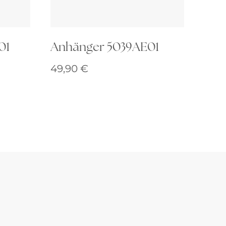
01
Anhänger 5039AE01
49,90
€