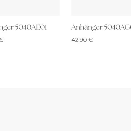
nger 5040AE01
Anhänger 5040AG
€
42,90
€