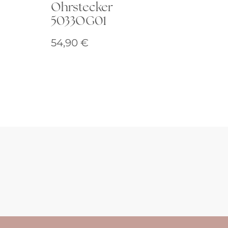
Ohrstecker
5033OG01
54,90
€