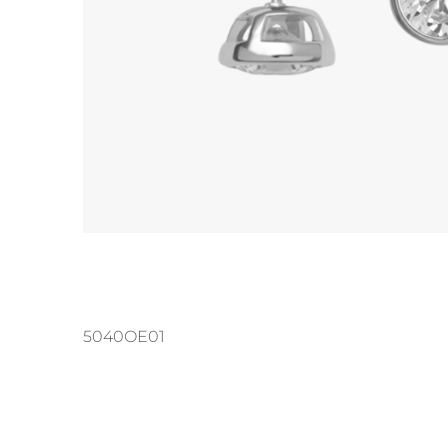
Ohrhänger
Alle anzeigen
Ohrstecker
Alle anzeigen
5040OE01