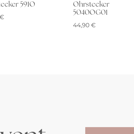
ecker 591O
Ohrstecker
5040OG01
€
44,90
€