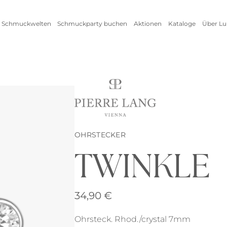
 Schmuckwelten
Schmuckparty buchen
Aktionen
Kataloge
Über Lu
Live Schmuckevent
Alle Aktionen
Zum
Online Schmuckevent
Setangebot
Unte
Highlights
Ringe
Vorteile als Gastgeberin
New
Erfo
Inspirationen
Alle anzeigen
Kataloge
OHRSTECKER
TWINKLE
Armschmuck
Halsschmuck
34,90
€
Armbänder
Ketten
Ohrsteck. Rhod./crystal 7mm
Armreifen
Seidenbänder