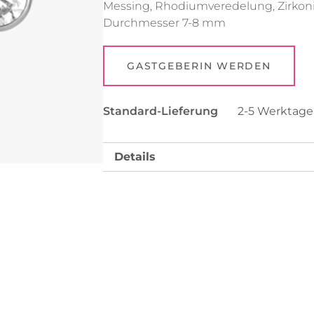
Messing, Rhodiumveredelung, Zirkoni
Durchmesser 7-8 mm
Uhren
Collier
Fußkettchen
Reifen
GASTGEBERIN WERDEN
Alle anzeigen
Alle anzeigen
Standard-Lieferung
2-5 Werktag
Details