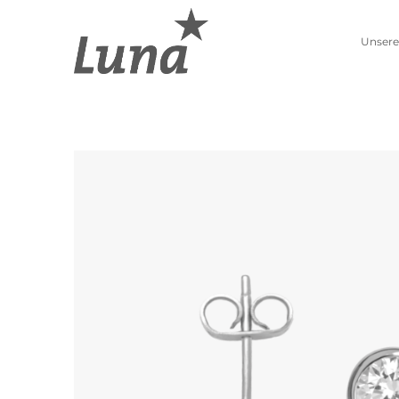
Unsere
Schmuckwelten
Kollektionen
Luna entdecken
Neue Kollektion
Pierre Lang entdecken
Lebenszahlen
Alle Produkte
Sternzeichen
Ohrschmuck
Anhänger
Creolen
Kettenanhänger
Einhänger
Beads