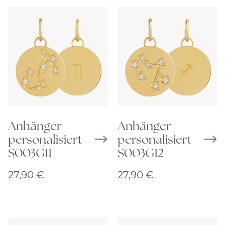
Anhänger
Anhänger
personalisiert
personalisiert
S003G11
S003G12
27,90
€
27,90
€