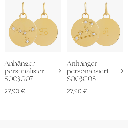
Anhänger
Anhänger
personalisiert
personalisiert
S003G07
S003G08
27,90
€
27,90
€