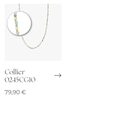
Collier
0245CG10
79,90
€