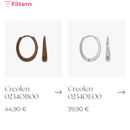
Filtern
Creolen
Creolen
0234OB00
0234OE00
44,90
€
39,90
€