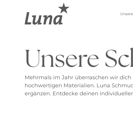
Unsere
Unsere Sc
Schmuckwelten
Kollektionen
Luna entdecken
Neue Kollektion
Pierre Lang entdecken
Lebenszahlen
Mehrmals im Jahr überraschen wir dich 
Alle Produkte
Sternzeichen
hochwertigen Materialien. Luna Schmuc
ergänzen. Entdecke deinen individuellen
Ohrschmuck
Anhänger
Creolen
Kettenanhänger
Einhänger
Beads