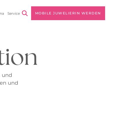
MOBILE JUWELIERIN WERDEN
na
Service
 Unternehmen
rnehmensvision
tion
s
lgsstories
s und
ren und