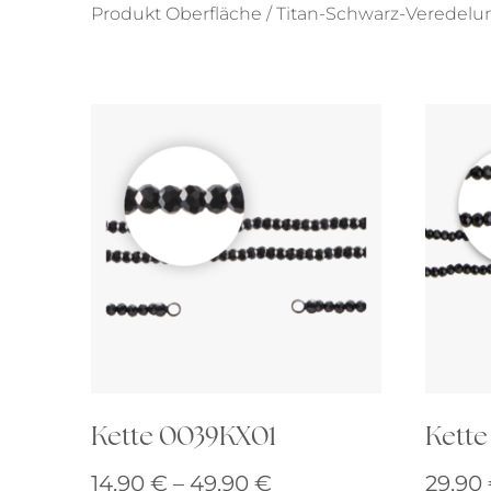
Produkt Oberfläche / Titan-Schwarz-Veredelu
Ohrhänger
Alle anzeigen
Ohrstecker
Alle anzeigen
Kette 0039KX01
Kette
Preisspanne:
14,90
€
–
49,90
€
29,90