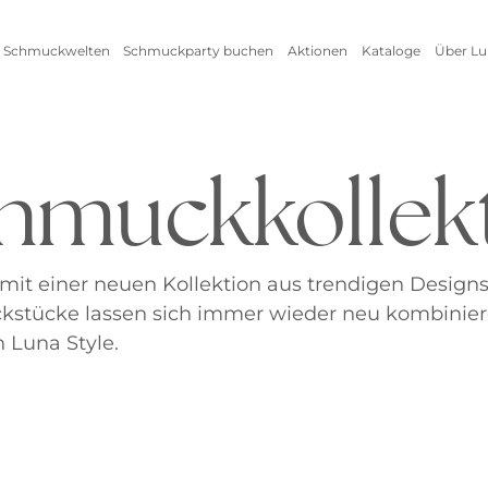
 Schmuckwelten
Schmuckparty buchen
Aktionen
Kataloge
Über Lu
Live Schmuckevent
Alle Aktionen
Zum
Online Schmuckevent
Setangebot
Unte
hmuckkollek
Highlights
Ringe
Vorteile als Gastgeberin
New
Erfo
Inspirationen
Alle anzeigen
Kataloge
mit einer neuen Kollektion aus trendigen Design
kstücke lassen sich immer wieder neu kombinie
 Luna Style.
Armschmuck
Halsschmuck
Armbänder
Ketten
Armreifen
Seidenbänder