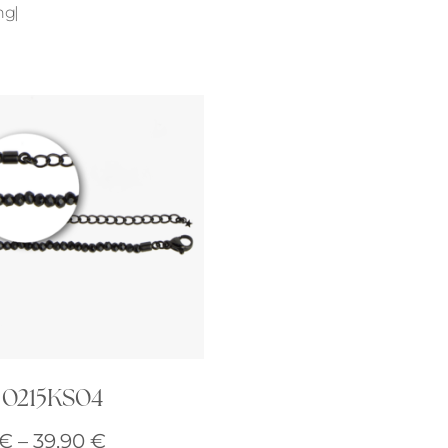
ng
Uhren
Collier
Fußkettchen
Reifen
Alle anzeigen
Alle anzeigen
 0215KS04
Preisspanne:
€
–
39,90
€