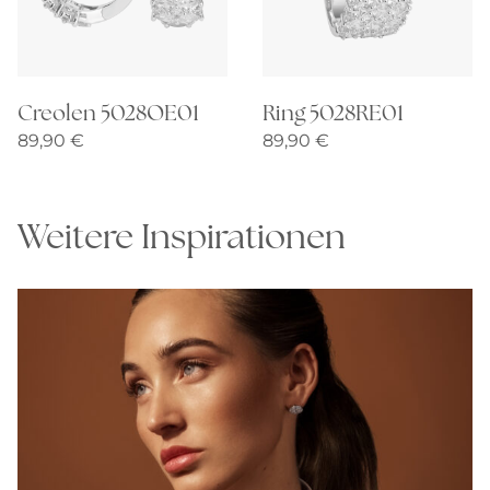
Creolen 5028OE01
Ring 5028RE01
89,90
€
89,90
€
Weitere Inspirationen