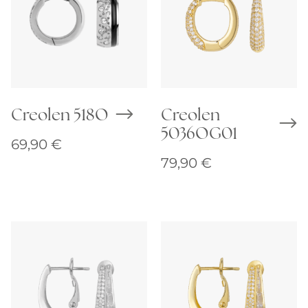
Creolen 518O
Creolen
5036OG01
69,90
€
79,90
€