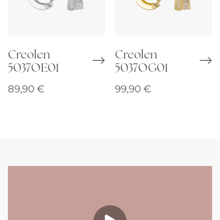
Creolen
Creolen
5037OE01
5037OG01
89,90
€
99,90
€