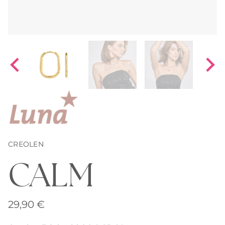
CREOLEN
CALM
29,90
€