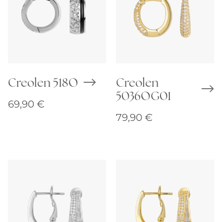
Creolen 518O
Creolen
5036OG01
69,90
€
79,90
€