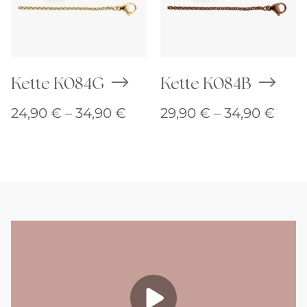
Kette K084G
Kette K084B
Preisspanne:
Prei
24,90
€
–
34,90
€
29,90
€
–
34,90
€
24,90 €
29,9
bis
bis
34,90 €
34,9