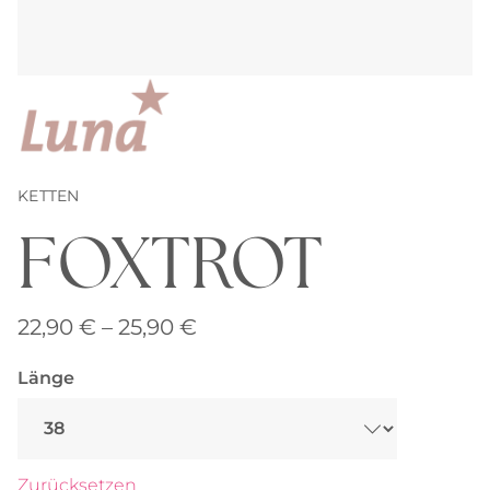
KETTEN
FOXTROT
Preisspanne:
22,90
€
–
25,90
€
22,90 €
Länge
bis
25,90 €
Zurücksetzen