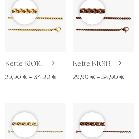
Kette K101G
Kette K101B
Preisspanne:
Prei
29,90
€
–
34,90
€
29,90
€
–
34,90
€
29,90 €
29,9
bis
bis
34,90 €
34,9