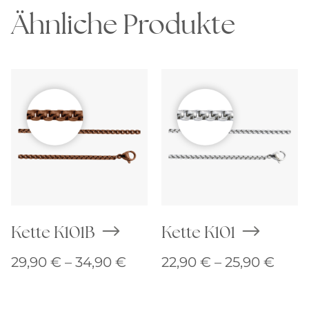
Ähnliche Produkte
Kette K101B
Kette K101
Preisspanne:
Prei
29,90
€
–
34,90
€
22,90
€
–
25,90
€
29,90 €
22,9
bis
bis