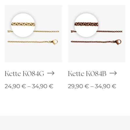
34,90 €
25,9
Kette K084G
Kette K084B
Preisspanne:
Prei
24,90
€
–
34,90
€
29,90
€
–
34,90
€
24,90 €
29,9
bis
bis
34,90 €
34,9