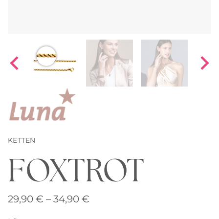
KETTEN
FOXTROT
Preisspanne:
29,90
€
–
34,90
€
29,90 €