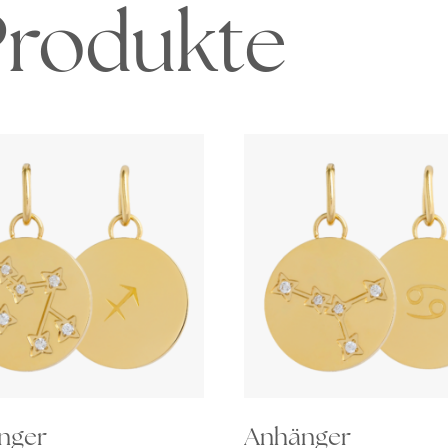
Produkte
nger
Anhänger