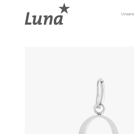
Unsere
Schmuckwelten
Kollektionen
Luna entdecken
Neue Kollektion
Pierre Lang entdecken
Lebenszahlen
Alle Produkte
Sternzeichen
Ohrschmuck
Anhänger
Creolen
Kettenanhänger
Einhänger
Beads