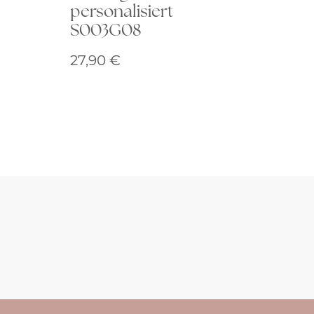
personalisiert
S003G08
27,90
€