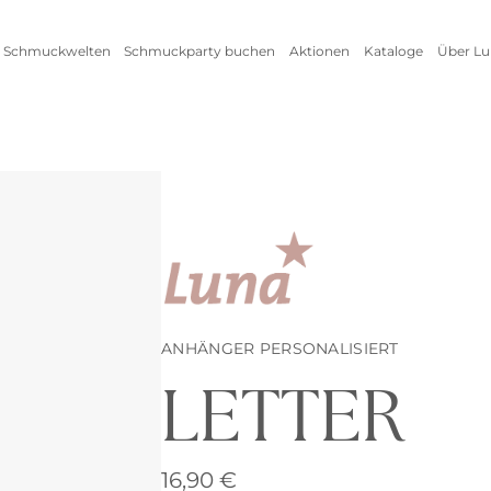
 Schmuckwelten
Schmuckparty buchen
Aktionen
Kataloge
Über Lu
Live Schmuckevent
Alle Aktionen
Zum
Online Schmuckevent
Setangebot
Unte
Highlights
Ringe
Vorteile als Gastgeberin
New
Erfo
Inspirationen
Alle anzeigen
Kataloge
ANHÄNGER PERSONALISIERT
LETTER
Armschmuck
Halsschmuck
Armbänder
Ketten
16,90
€
Armreifen
Seidenbänder