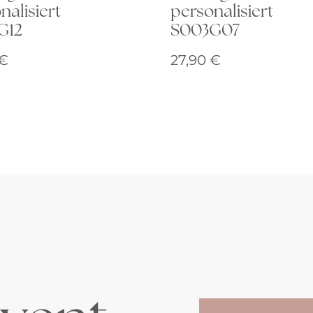
nalisiert
personalisiert
G12
S003G07
€
27,90
€