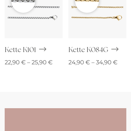
Kette K101
Kette K084G
Preisspanne:
Prei
22,90
€
–
25,90
€
24,90
€
–
34,90
€
22,90 €
24,9
bis
bis
25,90 €
34,9