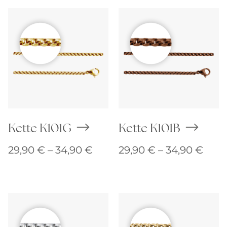
Kette K101G
Kette K101B
Preisspanne:
Prei
29,90
€
–
34,90
€
29,90
€
–
34,90
€
29,90 €
29,9
bis
bis
34,90 €
34,9