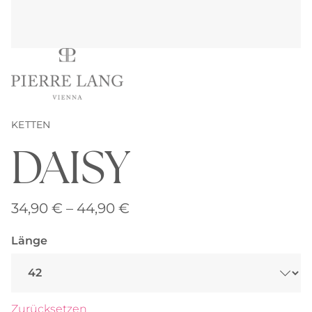
KETTEN
DAISY
Preisspanne:
34,90
€
–
44,90
€
34,90 €
Länge
bis
44,90 €
Zurücksetzen